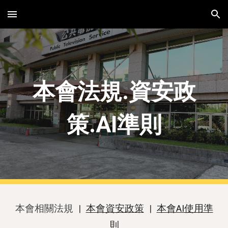
Skip to main content
Skip to navigation
本會
法規.資
安政
策
.
AI
準則
本會相關法規
|
本會資安政策
|
本會AI使用準
則