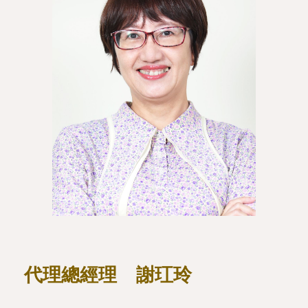
代
理
總經理
謝玒玲