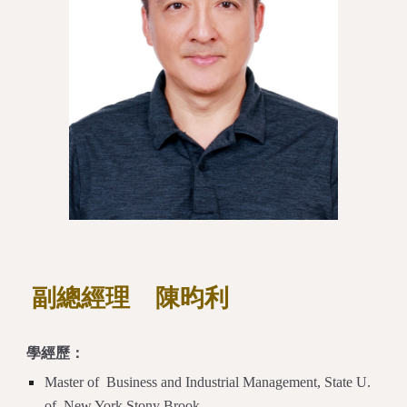
副總經理 陳昀利
學經歷：
Master of Business and Industrial Management, State U.
of New York Stony Brook