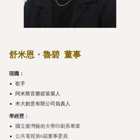
舒米恩・魯碧
董事
現職：
歌手
阿米斯音樂節策展人
米大創意有限公司負責人
學經歷：
國立臺灣藝術大學印刷系畢業
公共電視第6屆董事委員