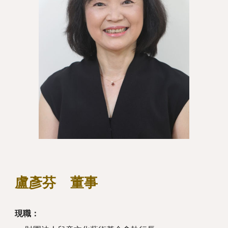
盧彥芬
董事
現職：