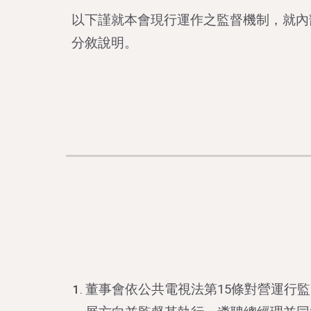
以下謹就本會現行運作之監督機制，就內
分敘說明。
董事會依公共電視法第15條對營運行