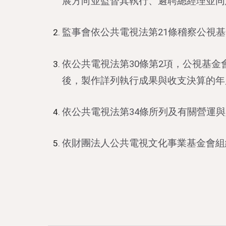
展方向並監督其執行、遴聘總經理並同
監事會依公共電視法第21條稽察公視
依公共電視法第30條第2項，公視基
後，製作詳列執行成果與收支決算的年
依公共電視法第34條所列及有關營運
依財團法人公共電視文化事業基金會組