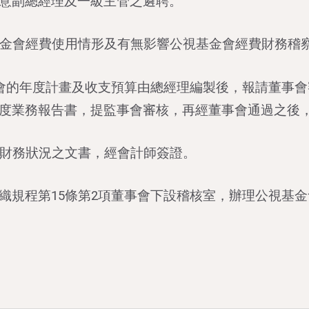
意副總經理及一級主管之遴聘。
基金會經費使用情形及有無影響公視基金會經費財務稽
金會的年度計畫及收支預算由總經理編製後，報請董事會
度業務報告書，提監事會審核，再經董事會通過之後
與財務狀況之文書，經會計師簽證。
織規程第15條第2項董事會下設稽核室，辦理公視基